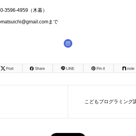
-3596-4959（木暮）
matsuichi@gmail.comまで
Post
Share
LINE
Pin it
note
こどもプログラミング講