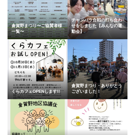
チャンバラ合戦の打ち合わ
倉賀野まつり〜ご協賛者様
せをしました【みんなの運
一覧〜
動会】
倉賀野まつり・ありがとう
くらカフェOPENします!!
ございました！