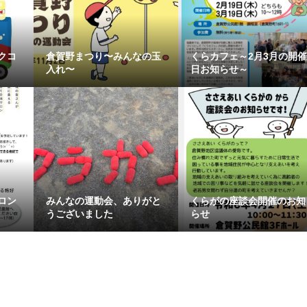
クコ
倉賀野まつり〜みんなの玉
くらカフェ～2月3月の開
入れ〜
日お知らせ～
ロン
みんなの運動会、ありがと
くらがの座談会開催のお知
うございました
らせ