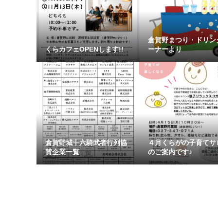
倉賀野まつり・ドリン
くらカフェOPENします!!
ーナーより
倉賀野城十六騎武者行列協
４月くらがの子育てサ
賛企業一覧
のご案内です♪